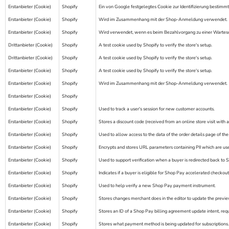
Erstanbieter (Cookie)
Shopify
Ein von Google festgelegtes Cookie zur Identifizierung bestimm
Erstanbieter (Cookie)
Shopify
Wird im Zusammenhang mit der Shop-Anmeldung verwendet.
Erstanbieter (Cookie)
Shopify
Wird verwendet, wenn es beim Bezahlvorgang zu einer Warte
Drittanbieter (Cookie)
Shopify
A test cookie used by Shopify to verify the store's setup.
Drittanbieter (Cookie)
Shopify
A test cookie used by Shopify to verify the store's setup.
Erstanbieter (Cookie)
Shopify
A test cookie used by Shopify to verify the store's setup.
Erstanbieter (Cookie)
Shopify
Wird im Zusammenhang mit der Shop-Anmeldung verwendet.
Erstanbieter (Cookie)
Shopify
Erstanbieter (Cookie)
Shopify
Used to track a user's session for new customer accounts.
Erstanbieter (Cookie)
Shopify
Stores a discount code (received from an online store visit with 
Erstanbieter (Cookie)
Shopify
Used to allow access to the data of the order details page of the
Erstanbieter (Cookie)
Shopify
Encrypts and stores URL parameters containing PII which are us
Erstanbieter (Cookie)
Shopify
Used to support verification when a buyer is redirected back to
Erstanbieter (Cookie)
Shopify
Indicates if a buyer is eligible for Shop Pay accelerated checkout
Erstanbieter (Cookie)
Shopify
Used to help verify a new Shop Pay payment instrument.
Erstanbieter (Cookie)
Shopify
Stores changes merchant does in the editor to update the previe
Erstanbieter (Cookie)
Shopify
Stores an ID of a Shop Pay billing agreement update intent, req
Erstanbieter (Cookie)
Shopify
Stores what payment method is being updated for subscriptions.