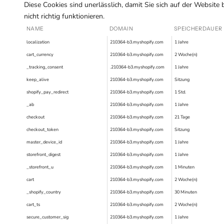
Diese Cookies sind unerlässlich, damit Sie sich auf der Website
nicht richtig funktionieren.
NAME
DOMAIN
SPEICHERDAUER
localization
210364-b3.myshopify.com
1 Jahre
cart_currency
210364-b3.myshopify.com
2 Woche(n)
_tracking_consent
.210364-b3.myshopify.com
1 Jahre
keep_alive
210364-b3.myshopify.com
Sitzung
shopify_pay_redirect
210364-b3.myshopify.com
1 Std.
_ab
210364-b3.myshopify.com
1 Jahre
checkout
210364-b3.myshopify.com
21 Tage
checkout_token
210364-b3.myshopify.com
Sitzung
master_device_id
210364-b3.myshopify.com
1 Jahre
storefront_digest
210364-b3.myshopify.com
1 Jahre
_storefront_u
210364-b3.myshopify.com
1 Minuten
cart
210364-b3.myshopify.com
2 Woche(n)
_shopify_country
210364-b3.myshopify.com
30 Minuten
cart_ts
210364-b3.myshopify.com
2 Woche(n)
secure_customer_sig
210364-b3.myshopify.com
1 Jahre