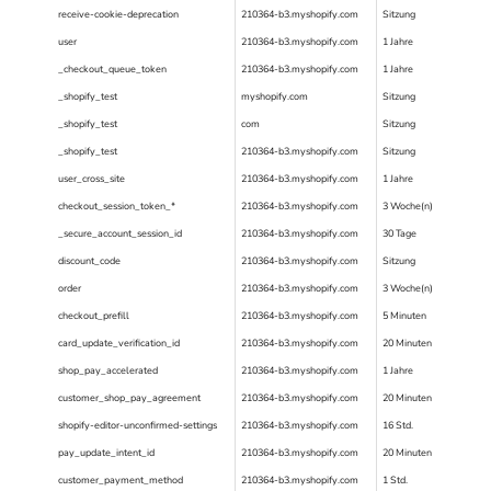
receive-cookie-deprecation
210364-b3.myshopify.com
Sitzung
user
210364-b3.myshopify.com
1 Jahre
_checkout_queue_token
210364-b3.myshopify.com
1 Jahre
_shopify_test
myshopify.com
Sitzung
_shopify_test
com
Sitzung
_shopify_test
210364-b3.myshopify.com
Sitzung
user_cross_site
210364-b3.myshopify.com
1 Jahre
checkout_session_token_*
210364-b3.myshopify.com
3 Woche(n)
_secure_account_session_id
210364-b3.myshopify.com
30 Tage
discount_code
210364-b3.myshopify.com
Sitzung
order
210364-b3.myshopify.com
3 Woche(n)
checkout_prefill
210364-b3.myshopify.com
5 Minuten
card_update_verification_id
210364-b3.myshopify.com
20 Minuten
shop_pay_accelerated
210364-b3.myshopify.com
1 Jahre
customer_shop_pay_agreement
210364-b3.myshopify.com
20 Minuten
shopify-editor-unconfirmed-settings
210364-b3.myshopify.com
16 Std.
pay_update_intent_id
210364-b3.myshopify.com
20 Minuten
customer_payment_method
210364-b3.myshopify.com
1 Std.