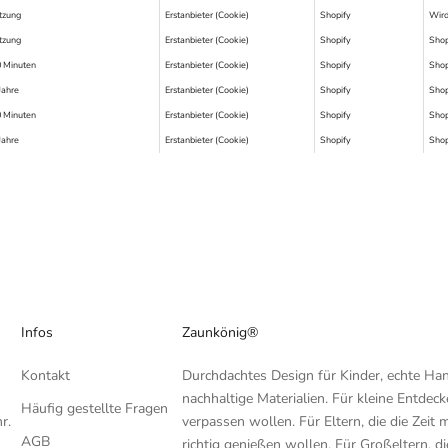
tzung
Erstanbieter (Cookie)
Shopify
Wird
tzung
Erstanbieter (Cookie)
Shopify
Shop
 Minuten
Erstanbieter (Cookie)
Shopify
Shop
Jahre
Erstanbieter (Cookie)
Shopify
Shop
 Minuten
Erstanbieter (Cookie)
Shopify
Shop
Jahre
Erstanbieter (Cookie)
Shopify
Shop
Infos
Zaunkönig®
Kontakt
Durchdachtes Design für Kinder, echte H
nachhaltige Materialien. Für kleine Entdecke
Häufig gestellte Fragen
r.
verpassen wollen. Für Eltern, die die Zeit 
AGB
richtig genießen wollen. Für Großeltern, di