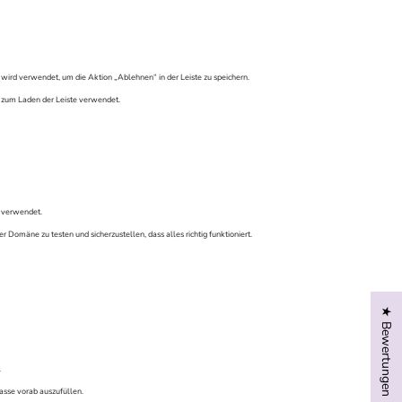
wird verwendet, um die Aktion „Ablehnen“ in der Leiste zu speichern.
d zum Laden der Leiste verwendet.
 verwendet.
omäne zu testen und sicherzustellen, dass alles richtig funktioniert.
★ Bewertungen
.
asse vorab auszufüllen.