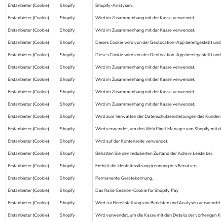
Erstanbieter (Cookie)
Shopify
Shopify-Analysen.
Erstanbieter (Cookie)
Shopify
Wird im Zusammenhang mit der Kasse verwendet.
Erstanbieter (Cookie)
Shopify
Wird im Zusammenhang mit der Kasse verwendet.
Erstanbieter (Cookie)
Shopify
Dieses Cookie wird von der Geolocation-App bereitgestellt und 
Erstanbieter (Cookie)
Shopify
Dieses Cookie wird von der Geolocation-App bereitgestellt un
Erstanbieter (Cookie)
Shopify
Wird im Zusammenhang mit der Kasse verwendet.
Erstanbieter (Cookie)
Shopify
Wird im Zusammenhang mit der Kasse verwendet.
Erstanbieter (Cookie)
Shopify
Wird im Zusammenhang mit der Kasse verwendet.
Erstanbieter (Cookie)
Shopify
Wird im Zusammenhang mit der Kasse verwendet.
Erstanbieter (Cookie)
Shopify
Wird zum Verwalten der Datenschutzeinstellungen des Kunden
Erstanbieter (Cookie)
Shopify
Wird verwendet, um den Web Pixel Manager von Shopify mit der D
Erstanbieter (Cookie)
Shopify
Wird auf der Kontenseite verwendet.
Erstanbieter (Cookie)
Shopify
Behalten Sie den reduzierten Zustand der Admin-Leiste bei.
Erstanbieter (Cookie)
Shopify
Enthält die Identitätssitzungskennung des Benutzers.
Erstanbieter (Cookie)
Shopify
Permanente Gerätekennung.
Erstanbieter (Cookie)
Shopify
Das Rails-Session-Cookie für Shopify Pay
Erstanbieter (Cookie)
Shopify
Wird zur Bereitstellung von Berichten und Analysen verwendet
Erstanbieter (Cookie)
Shopify
Wird verwendet, um die Kasse mit den Details der vorherigen K