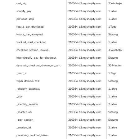
cart_sig
210364-b3.myshopify.com
2 Woche(n)
shopify_pay
210364-b3.myshopify.com
1 Jahre
previous_step
210364-b3.myshopify.com
1 Jahre
locale_bar_dismissed
210364-b3.myshopify.com
1 Tage
locale_bar_accepted
210364-b3.myshopify.com
Sitzung
tracked_start_checkout
210364-b3.myshopify.com
1 Jahre
checkout_session_lookup
210364-b3.myshopify.com
3 Woche(n)
hide_shopify_pay_for_checkout
210364-b3.myshopify.com
Sitzung
dynamic_checkout_shown_on_cart
210364-b3.myshopify.com
30 Minuten
_cmp_a
210364-b3.myshopify.com
1 Tage
wpm-domain-test
210364-b3.myshopify.com
Sitzung
_shopify_essential
210364-b3.myshopify.com
1 Jahre
_abv
210364-b3.myshopify.com
1 Jahre
_identity_session
210364-b3.myshopify.com
2 Jahre
_master_udr
210364-b3.myshopify.com
Sitzung
_pay_session
210364-b3.myshopify.com
Sitzung
_session_id
210364-b3.myshopify.com
2 Jahre
previous_checkout_token
210364-b3.myshopify.com
1 Jahre