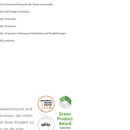
 im Zusammenhang mit der Kasse verwendet.
ify und Google Analytics.
ify-Analysen.
ify-Analysen.
ify-Analysen in Bezug auf Marketing und Empfehlungen.
ify analytics.
andwerkskunst und
r:innen, die nichts
mit ihren Kindern so
e um die echt