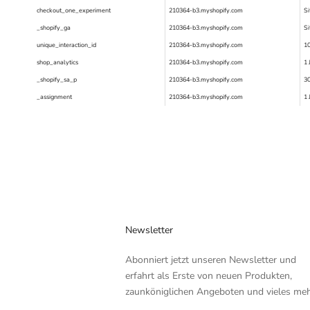
checkout_one_experiment
210364-b3.myshopify.com
Si
_shopify_ga
210364-b3.myshopify.com
Si
unique_interaction_id
210364-b3.myshopify.com
10
shop_analytics
210364-b3.myshopify.com
1 
_shopify_sa_p
210364-b3.myshopify.com
30
_assignment
210364-b3.myshopify.com
1 
Newsletter
Abonniert jetzt unseren Newsletter und
erfahrt als Erste von neuen Produkten,
zaunköniglichen Angeboten und vieles meh