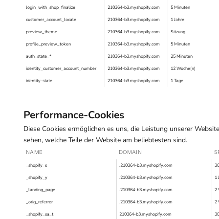
login_with_shop_finalize
210364-b3.myshopify.com
5 Minuten
customer_account_locale
210364-b3.myshopify.com
1 Jahre
preview_theme
210364-b3.myshopify.com
Sitzung
profile_preview_token
210364-b3.myshopify.com
5 Minuten
auth_state_*
210364-b3.myshopify.com
25 Minuten
identity_customer_account_number
210364-b3.myshopify.com
12 Woche(n)
identity-state
210364-b3.myshopify.com
1 Tage
Performance-Cookies
Diese Cookies ermöglichen es uns, die Leistung unserer Website
sehen, welche Teile der Website am beliebtesten sind.
NAME
DOMAIN
S
_shopify_s
.210364-b3.myshopify.com
30
_shopify_y
.210364-b3.myshopify.com
1 
_landing_page
.210364-b3.myshopify.com
2
_orig_referrer
.210364-b3.myshopify.com
2
_shopify_sa_t
210364-b3.myshopify.com
30