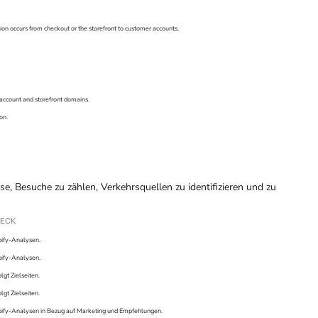
ion occurs from checkout or the storefront to customer accounts.
s account and storefront domains.
on.
e, Besuche zu zählen, Verkehrsquellen zu identifizieren und zu
ECK
ify-Analysen.
ify-Analysen.
lgt Zielseiten.
lgt Zielseiten.
ify-Analysen in Bezug auf Marketing und Empfehlungen.