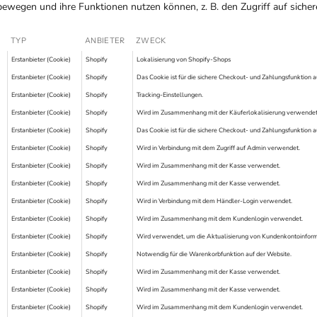
 bewegen und ihre Funktionen nutzen können, z. B. den Zugriff auf sich
TYP
ANBIETER
ZWECK
Erstanbieter (Cookie)
Shopify
Lokalisierung von Shopify-Shops
Erstanbieter (Cookie)
Shopify
Das Cookie ist für die sichere Checkout- und Zahlungsfunktion au
Erstanbieter (Cookie)
Shopify
Tracking-Einstellungen.
Erstanbieter (Cookie)
Shopify
Wird im Zusammenhang mit der Käuferlokalisierung verwendet
Erstanbieter (Cookie)
Shopify
Das Cookie ist für die sichere Checkout- und Zahlungsfunktion au
Erstanbieter (Cookie)
Shopify
Wird in Verbindung mit dem Zugriff auf Admin verwendet.
Erstanbieter (Cookie)
Shopify
Wird im Zusammenhang mit der Kasse verwendet.
Erstanbieter (Cookie)
Shopify
Wird im Zusammenhang mit der Kasse verwendet.
Erstanbieter (Cookie)
Shopify
Wird in Verbindung mit dem Händler-Login verwendet.
Erstanbieter (Cookie)
Shopify
Wird im Zusammenhang mit dem Kundenlogin verwendet.
Erstanbieter (Cookie)
Shopify
Wird verwendet, um die Aktualisierung von Kundenkontoinforma
Erstanbieter (Cookie)
Shopify
Notwendig für die Warenkorbfunktion auf der Website.
Erstanbieter (Cookie)
Shopify
Wird im Zusammenhang mit der Kasse verwendet.
Erstanbieter (Cookie)
Shopify
Wird im Zusammenhang mit der Kasse verwendet.
Erstanbieter (Cookie)
Shopify
Wird im Zusammenhang mit dem Kundenlogin verwendet.