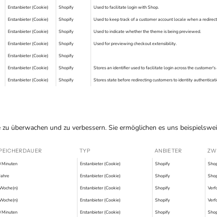
Erstanbieter (Cookie)
Shopify
Used to facilitate login with Shop.
Erstanbieter (Cookie)
Shopify
Used to keep track of a customer account locale when a redirect
Erstanbieter (Cookie)
Shopify
Used to indicate whether the theme is being previewed.
Erstanbieter (Cookie)
Shopify
Used for previewing checkout extensibility.
Erstanbieter (Cookie)
Shopify
Erstanbieter (Cookie)
Shopify
Stores an identifier used to facilitate login across the customer'
Erstanbieter (Cookie)
Shopify
Stores state before redirecting customers to identity authenticati
 zu überwachen und zu verbessern. Sie ermöglichen es uns beispielsweis
PEICHERDAUER
TYP
ANBIETER
ZW
 Minuten
Erstanbieter (Cookie)
Shopify
Shop
Jahre
Erstanbieter (Cookie)
Shopify
Shop
 Woche(n)
Erstanbieter (Cookie)
Shopify
Verfo
 Woche(n)
Erstanbieter (Cookie)
Shopify
Verfo
 Minuten
Erstanbieter (Cookie)
Shopify
Shop