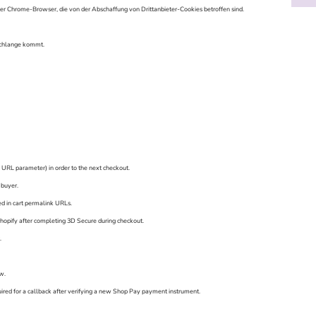
ter Chrome-Browser, die von der Abschaffung von Drittanbieter-Cookies betroffen sind.
schlange kommt.
a URL parameter) in order to the next checkout.
 buyer.
ed in cart permalink URLs.
 Shopify after completing 3D Secure during checkout.
.
w.
uired for a callback after verifying a new Shop Pay payment instrument.