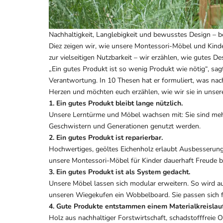
Nachhaltigkeit, Langlebigkeit und bewusstes Design – 
Diez zeigen wir, wie unsere Montessori-Möbel und Kinde
zur vielseitigen Nutzbarkeit – wir erzählen, wie gutes D
„Ein gutes Produkt ist so wenig Produkt wie nötig“, sagt
Verantwortung. In 10 Thesen hat er formuliert, was n
Herzen und möchten euch erzählen, wie wir sie in unse
1. Ein gutes Produkt bleibt lange nützlich.
Unsere Lerntürme und Möbel wachsen mit: Sie sind mehr 
Geschwistern und Generationen genutzt werden.
2. Ein gutes Produkt ist reparierbar.
Hochwertiges, geöltes Eichenholz erlaubt Ausbesserung
unsere Montessori-Möbel für Kinder dauerhaft Freude b
3. Ein gutes Produkt ist als System gedacht.
Unsere Möbel lassen sich modular erweitern. So wird a
unseren Wiegekufen ein Wobbelboard. Sie passen sich f
4. Gute Produkte entstammen einem Materialkreislauf
Holz aus nachhaltiger Forstwirtschaft, schadstofffreie