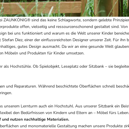
bei ZAUNKÖNIG® sind das keine Schlagworte, sondern gelebte Prinzipien
rprodukte offen, vielseitig und ressourcenschonend gestaltet sind. Von 
esign bei uns funktioniert und warum es die Welt unserer Kinder bereiche
 Stefan Diez, einer der einflussreichsten Designer unserer Zeit. Für ihn
achhaltiges, gutes Design ausmacht. Da wir an eine gesunde Welt glau
ren Möbeln und Produkten für Kinder umsetzen.
als Hochstühle. Ob Spielobjekt, Leseplatz oder Sitzbank – sie begleit
en und Reparaturen. Während beschichtete Oberflächen schnell beschädi
ringen.
us unserem Lernturm auch ein Hochstuhl. Aus unserer Sitzbank ein Beis
lexibel den Bedürfnissen von Kindern und Eltern an – Möbel fürs Leben
 und nutzen nachhaltige Materialien.
 Oberflächen und monomaterielle Gestaltung machen unsere Produkte zirk